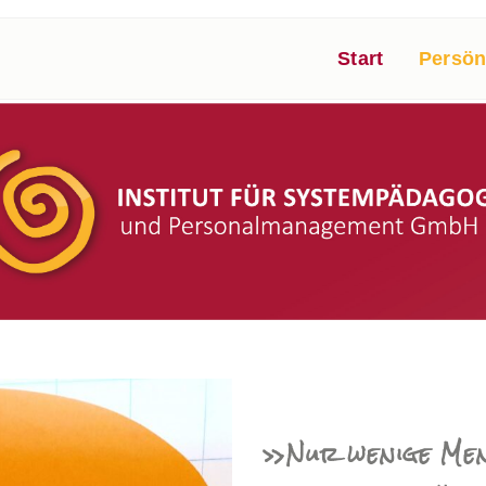
Start
Persön
»Nur wenige Mens